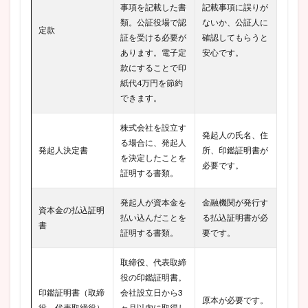
事項を記載した書
記載事項に誤りが
類。公証役場で認
ないか、公証人に
定款
証を受ける必要が
確認してもらうと
あります。電子定
安心です。
款にすることで印
紙代4万円を節約
できます。
株式会社を設立す
発起人の氏名、住
る場合に、発起人
発起人決定書
所、印鑑証明書が
を決定したことを
必要です。
証明する書類。
発起人が資本金を
金融機関が発行す
資本金の払込証明
払い込んだことを
る払込証明書が必
書
証明する書類。
要です。
取締役、代表取締
役の印鑑証明書。
印鑑証明書（取締
会社設立日から3
原本が必要です。
役、代表取締役）
ヶ月以内に取得し