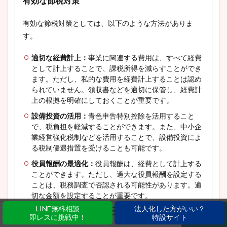
有効な節税対策
有効な節税対策としては、以下のような方法がありま
す。
適切な経費計上：
事業に関連する費用は、すべて経費
として計上することで、課税所得を減らすことができ
ます。ただし、私的な費用を経費計上することは認め
られていません。領収書などを適切に保管し、経費計
上の根拠を明確にしておくことが重要です。
設備投資の活用：
青色申告特別控除を活用すること
で、税負担を軽減することができます。また、中小企
業経営強化税制などを活用することで、設備投資によ
る税制優遇措置を受けることも可能です。
役員報酬の最適化：
役員報酬は、経費として計上する
ことができます。ただし、過大な役員報酬を設定する
ことは、税務調査で否認される可能性があります。適
切な金額を設定することが重要です。
LINE無料相談
法人化した方がいい？
退職金制度の導入：
退職金制度を導入することで、退
即レスに挑戦中！
特設サイト
ホーム
シェア
メニュー
電話
TOPへ
職金準備金を経費として計上することができます。ま