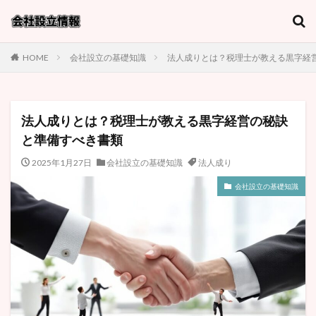
キーワード
HOME
会社設立の基礎知識
法人成りとは？税理士が教える黒字経
カテゴリー
法人成りとは？税理士が教える黒字経営の秘訣
タグ
と準備すべき書類
1円
MS法人
youtuber
おすすめ事業
2025年1月27日
会社設立の基礎知識
法人成り
アルファベット
タイミング
デメリット
会社設立の基礎知識
バーチャルオフィス
プライベートカンパニー
マイクロ法人
メリット
ランニングコスト
一人
一人で会社設立
一人親方
一般社団法人
不動産
丸投げ費用
事業目的の書き方
人材派遣会社
代表取締役等住所非表示措置
会社名
会社設立
会計士
個人事業主
千葉