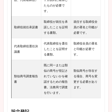
たものが必要で
す。
取締役が就任を承
就任する取締役全
取締役就任承諾書
諾したことを証明
員の署名と印鑑が
する書類。
必要です。
代表取締役を選任
取締役全員の署名
代表取締役選任決
したことを証明す
と印鑑が必要で
議書
る書類。
す。
既に同一または類
似の商号が登記さ
類似商号が存在す
類似商号調査報告
れていないかを確
る場合、商号を変
書
認するための報告
更する必要があり
書。法務局で調査
ます。
を行います。
設立登記