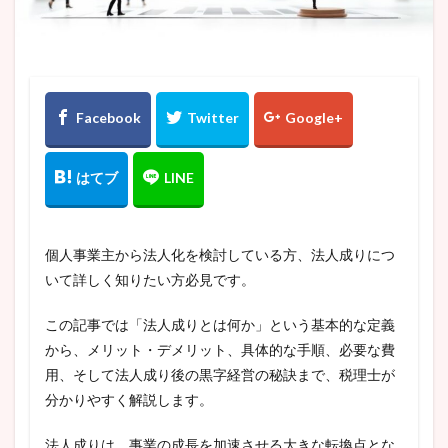
収入無し
合同会社
在職中
埼玉
売上1000万円
売上なし
夫婦
失業保険
妻
妻社長
子会社
定款
定款認証
実家
年収
年収500万円
弁護士
役員
後悔
最低資本金
有限会社
東京
株価
株式会社
業務執行役員
横浜
決算月
法人
法人化
法人成り
法人登記
法務局
流れ
消費税
消費税免除
無限責任
独立
現物出資
登記
登録免許税
目安
個人事業主から法人化を検討している方、法人成りにつ
確定申告
社会保険
税理士
いて詳しく知りたい方必見です。
税理士法人経営サポートプラスアルファ
税金
節税
この記事では「法人成りとは何か」という基本的な定義
縁起の良い日
自分で
自宅
見せ金
から、メリット・デメリット、具体的な手順、必要な費
設立人数
設立条件
設立準備チェックリスト
用、そして法人成り後の黒字経営の秘訣まで、税理士が
賃貸
資本金
軽貨物業
退職
運送会社
分かりやすく解説します。
法人成りは、事業の成長を加速させる大きな転換点とな