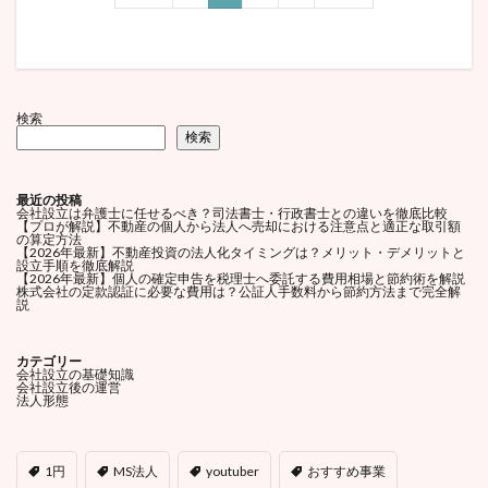
検索
検索
最近の投稿
会社設立は弁護士に任せるべき？司法書士・行政書士との違いを徹底比較
【プロが解説】不動産の個人から法人へ売却における注意点と適正な取引額
の算定方法
【2026年最新】不動産投資の法人化タイミングは？メリット・デメリットと
設立手順を徹底解説
【2026年最新】個人の確定申告を税理士へ委託する費用相場と節約術を解説
株式会社の定款認証に必要な費用は？公証人手数料から節約方法まで完全解
説
カテゴリー
会社設立の基礎知識
会社設立後の運営
法人形態
1円
MS法人
youtuber
おすすめ事業