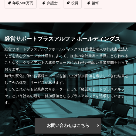
年収500万円
弁護士
役員
後悔
経営サポートプラスアルファ ホールディングス
経営サポートプラスアルファホールディングスは税理士法人や行政書士法人
などを含むグループ会社経営によって、従来の会計業界の常識にとらわれる
ことなく、クライアントの成長フェーズに合わせた幅広い事業展開を行って
おります。
時代の変化に伴いお客様のニーズを拾い上げ付加価値を追求してきた結果と
して今の体制、サービスがあります。
そしてこれからも起業家のサポーターとして「経営サポートプラスアルフ
ァ」という社名の通り、付加価値となるプラスアルファを追求していきま
す。
お問い合わせはこちら