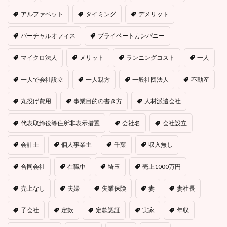
アルファベット
タイミング
デメリット
バーチャルオフィス
プライベートカンパニー
マイクロ法人
メリット
ランニングコスト
一人
一人で会社設立
一人親方
一般社団法人
不動産
丸投げ費用
事業目的の書き方
人材派遣会社
代表取締役等住所非表示措置
会社名
会社設立
会計士
個人事業主
千葉
収入無し
合同会社
在職中
埼玉
売上1000万円
売上なし
夫婦
失業保険
妻
妻社長
子会社
定款
定款認証
実家
年収