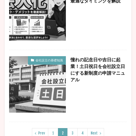
最適なタイミングを解説
憧れの記念日や吉日に起
会社設立の基礎知識
業！土日祝日を会社設立日
にする新制度の申請マニュ
アル
Prev
1
2
3
4
Next