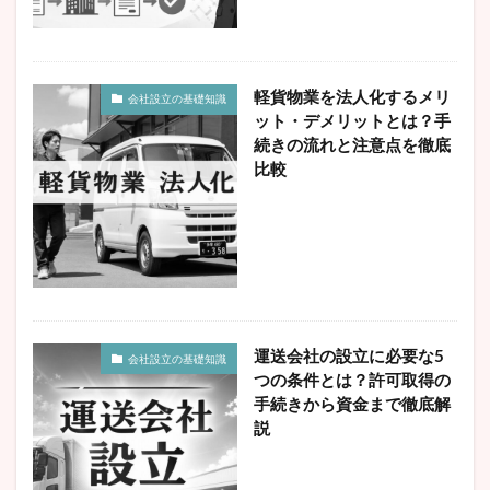
収入無し
合同会社
在職中
埼玉
売上1000万円
売上なし
夫婦
失業保険
妻
妻社長
子会社
定款
定款認証
軽貨物業を法人化するメリ
会社設立の基礎知識
実家
年収
年収500万円
弁護士
役員
ット・デメリットとは？手
後悔
最低資本金
有限会社
東京
株価
続きの流れと注意点を徹底
比較
株式会社
業務執行役員
横浜
決算月
法人
法人化
法人成り
法人登記
法務局
流れ
消費税
消費税免除
無限責任
独立
現物出資
登記
登録免許税
目安
確定申告
社会保険
税理士
税理士法人経営サポートプラスアルファ
税金
節税
運送会社の設立に必要な5
会社設立の基礎知識
縁起の良い日
自分で
自宅
見せ金
つの条件とは？許可取得の
設立人数
設立条件
設立準備チェックリスト
手続きから資金まで徹底解
説
賃貸
資本金
軽貨物業
退職
運送会社