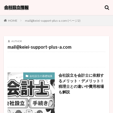
キーワード
HOME
mail@keiei-support-plus-a.com (ページ2)
カテゴリー
AUTHOR
mail@keiei-support-plus-a.com
タグ
1円
MS法人
youtuber
おすすめ事業
アルファベット
タイミング
デメリット
バーチャルオフィス
プライベートカンパニー
会社設立を会計士に依頼す
会社設立の基礎知識
マイクロ法人
メリット
ランニングコスト
るメリット・デメリット！
一人
一人で会社設立
一人親方
一般社団法人
税理士との違いや費用相場
も解説
不動産
丸投げ費用
事業目的の書き方
人材派遣会社
代表取締役等住所非表示措置
会社名
会社設立
会計士
個人事業主
千葉