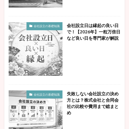
収入無し
合同会社
在職中
埼玉
売上1000万円
売上なし
夫婦
失業保険
妻
妻社長
子会社
定款
定款認証
会社設立日は縁起の良い日
会社設立の基礎知識
実家
年収
年収500万円
弁護士
役員
で！【2026年】一粒万倍日
後悔
最低資本金
有限会社
東京
株価
など良い日を専門家が解説
株式会社
業務執行役員
横浜
決算月
法人
法人化
法人成り
法人登記
法務局
流れ
消費税
消費税免除
無限責任
独立
現物出資
登記
登録免許税
目安
確定申告
社会保険
税理士
税理士法人経営サポートプラスアルファ
税金
節税
失敗しない会社設立の決め
会社設立の基礎知識
縁起の良い日
自分で
自宅
見せ金
方とは？株式会社と合同会
設立人数
設立条件
設立準備チェックリスト
社の比較や費用まで総まと
め
賃貸
資本金
軽貨物業
退職
運送会社