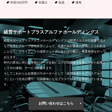
年収500万円
弁護士
役員
後悔
経営サポートプラスアルファ ホールディングス
経営サポートプラスアルファホールディングスは税理士法人や行政書士法人
などを含むグループ会社経営によって、従来の会計業界の常識にとらわれる
ことなく、クライアントの成長フェーズに合わせた幅広い事業展開を行って
おります。
時代の変化に伴いお客様のニーズを拾い上げ付加価値を追求してきた結果と
して今の体制、サービスがあります。
そしてこれからも起業家のサポーターとして「経営サポートプラスアルフ
ァ」という社名の通り、付加価値となるプラスアルファを追求していきま
す。
お問い合わせはこちら