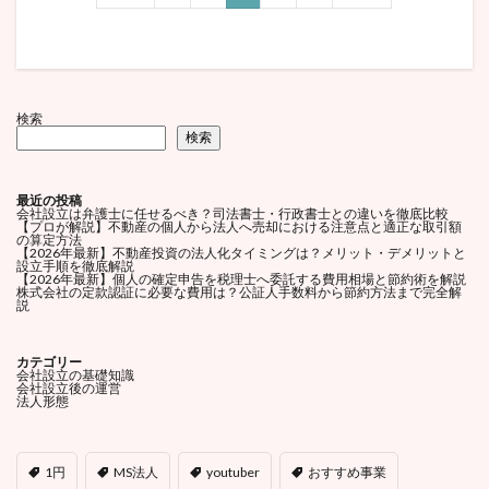
検索
検索
最近の投稿
会社設立は弁護士に任せるべき？司法書士・行政書士との違いを徹底比較
【プロが解説】不動産の個人から法人へ売却における注意点と適正な取引額
の算定方法
【2026年最新】不動産投資の法人化タイミングは？メリット・デメリットと
設立手順を徹底解説
【2026年最新】個人の確定申告を税理士へ委託する費用相場と節約術を解説
株式会社の定款認証に必要な費用は？公証人手数料から節約方法まで完全解
説
カテゴリー
会社設立の基礎知識
会社設立後の運営
法人形態
1円
MS法人
youtuber
おすすめ事業