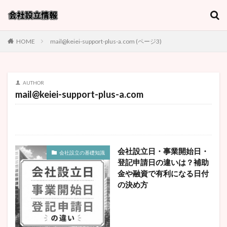
キーワード
HOME
mail@keiei-support-plus-a.com (ページ3)
カテゴリー
AUTHOR
mail@keiei-support-plus-a.com
タグ
1円
MS法人
youtuber
おすすめ事業
アルファベット
タイミング
デメリット
バーチャルオフィス
プライベートカンパニー
会社設立日・事業開始日・
会社設立の基礎知識
マイクロ法人
メリット
ランニングコスト
登記申請日の違いは？補助
一人
一人で会社設立
一人親方
一般社団法人
金や融資で有利になる日付
の決め方
不動産
丸投げ費用
事業目的の書き方
人材派遣会社
代表取締役等住所非表示措置
会社名
会社設立
会計士
個人事業主
千葉