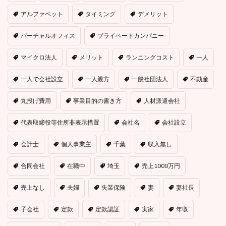
アルファベット
タイミング
デメリット
バーチャルオフィス
プライベートカンパニー
マイクロ法人
メリット
ランニングコスト
一人
一人で会社設立
一人親方
一般社団法人
不動産
丸投げ費用
事業目的の書き方
人材派遣会社
代表取締役等住所非表示措置
会社名
会社設立
会計士
個人事業主
千葉
収入無し
合同会社
在職中
埼玉
売上1000万円
売上なし
夫婦
失業保険
妻
妻社長
子会社
定款
定款認証
実家
年収